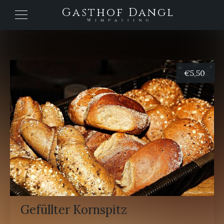
Gasthof Dangl
Wimpassing
€
5,50
Gefüllter Kornspitz